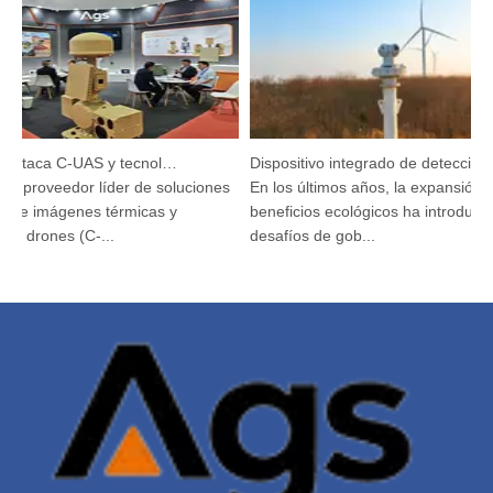
Argustec destaca C-UAS y tecnología térmica de vanguardia en KL
Dispositivo integrado de detección y seguimiento HP-PRS: una visión panorámica para la protección de las aves
 proveedor líder de soluciones
En los últimos años, la expansión de 
e imágenes térmicas y
beneficios ecológicos ha introducido
i drones (C-...
desafíos de gob...