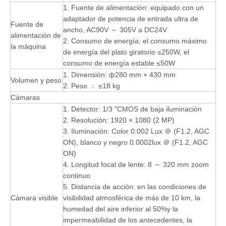
1. Fuente de alimentación: equipado con un
adaptador de potencia de entrada ultra de
Fuente de
ancho, AC90V ～ 305V a DC24V
alimentación de
2. Consumo de energía: el consumo máximo
la máquina
de energía del plato giratorio ≤250W, el
consumo de energía estable ≤50W
1. Dimensión: ф280 mm × 430 mm
Volumen y peso
2. Peso ： ≤18 kg
Cámaras
1. Detector: 1/3 "CMOS de baja iluminación
2. Resolución: 1920 × 1080 (2 MP)
3. Iluminación: Color 0.002 Lux ＠ (F1.2, AGC
ON), blanco y negro 0.0002lux ＠ (F1.2, AGC
ON)
4. Longitud focal de lente: 8 ～ 320 mm zoom
continuo
5. Distancia de acción: en las condiciones de
Cámara visible
visibilidad atmosférica de más de 10 km, la
humedad del aire inferior al 50%y la
impermeabilidad de los antecedentes, la