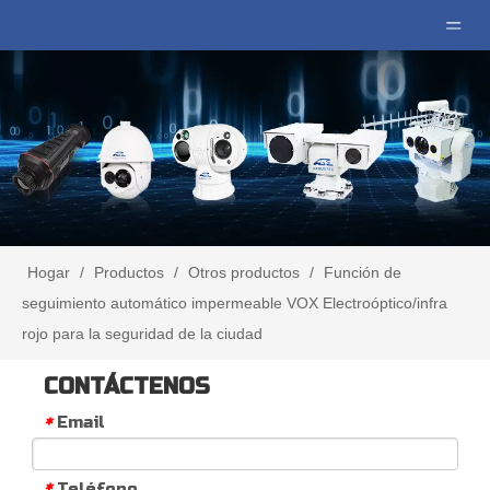
Hogar
/
Productos
/
Otros productos
/
Función de
seguimiento automático impermeable VOX Electroóptico/infra
rojo para la seguridad de la ciudad
CONTÁCTENOS
Email
*
Teléfono
*