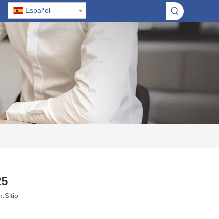
Español
25
n:
Sitio