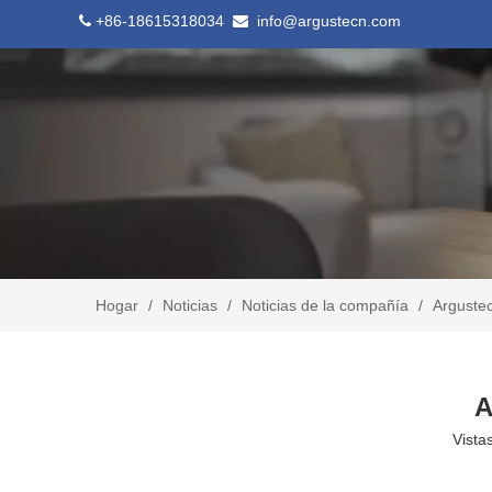
+86-18615318034
info@argustecn.com


Hogar
/
Noticias
/
Noticias de la compañía
/
Argustec
A
Vistas