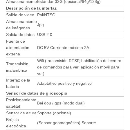
Almacenamiento
Estándar 32G (opcional/64g/128g)
Descripción de la interfaz
Salida de video
Pal/NTSC
Almacenamiento
Jpg
de imágenes
Salida de datos
USB 2.0
Fuente de
alimentación
DC 5V Corriente máxima 2A
externa
Wifi (transmisión RTSP, habilitación del centro
Transmisión
de comandos para ver, aplicación móvil para
inalámbrica
ver)
Interfaz de la
Adaptativo positivo y negativo
batería
Sensor de datos de giroscopio
Posicionamiento
Bei dou / gps (modo dual)
satelital
Sensor de altura
Soporte (opcional)
Brújula
(Sensor geomagnético) Soporte
electrónica