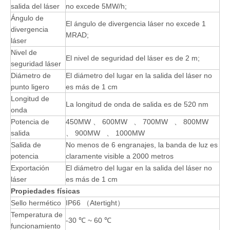
salida del láser
no excede 5MW/h;
Ángulo de
El ángulo de divergencia láser no excede 1
divergencia
MRAD;
láser
Nivel de
El nivel de seguridad del láser es de 2 m;
seguridad láser
Diámetro de
El diámetro del lugar en la salida del láser no
punto ligero
es más de 1 cm
Longitud de
La longitud de onda de salida es de 520 nm
onda
Potencia de
450MW 、 600MW 、 700MW 、 800MW
salida
、 900MW 、 1000MW
Salida de
No menos de 6 engranajes, la banda de luz es
potencia
claramente visible a 2000 metros
Exportación
El diámetro del lugar en la salida del láser no
láser
es más de 1 cm
Propiedades físicas
Sello hermético
IP66 （Atertight）
Temperatura de
-30 ℃ ~ 60 ℃
funcionamiento