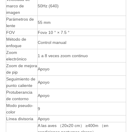
marco de
50Hz (640)
imagen
Parámetros de
55 mm
lente
FOV
Fov≥ 10 ° × 7.5 °
Método de
Control manual
enfoque
Zoom
1 a 8 veces zoom continuo
electrónico
Zoom de mejora
Apoyo
de pip
Seguimiento de
Apoyo
punto caliente
Protuberancia
Apoyo
de contorno
Modo pseudo-
9
color
Línea divisoria
Apoyo
A las aves （20x20 cm） ≥400m （en
condiciones nocturnas claras）