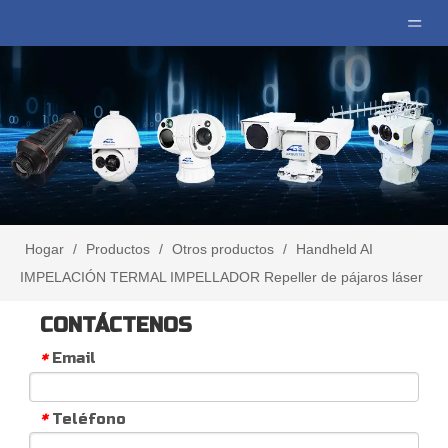
Hogar
/
Productos
/
Otros productos
/
Handheld AI
IMPELACIÓN TERMAL IMPELLADOR Repeller de pájaros láser
CONTÁCTENOS
Email
*
Teléfono
*