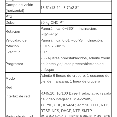
Campo de visión
18,5°x13,9° - 3,7°x2,8°
(horizontal)
PTZ
Deber
30 kg CNC PT
Panorámica: 0~360° Inclinación:
Rotación
-45°~+45°
Velocidad de
Panorámica: 0,01°~60°/S, inclinación:
rotación
0,01°/S ~30°/S
Exactitud
0,1°
255 ajustes preestablecidos, admite zoom
Programar
de lentes y ajustes preestablecidos de
enfoque
Admite 6 líneas de crucero, 1 escaneo de
Modo
piel de manzana, 1 línea de crucero
Red
RJ45.10, 10/100 Base-T adaptativo (salida
Interfaz de red
de vídeo integrada RS422/485)
TCP/IP, UDP, IPv4/v6; admite HTTP, RTP,
RTSP, NFS, DHCP, NTP, SMTP,
Protocolo de red
SNMPv1/v2c/v3, UPNP, PPPoE, DNS, FTP;