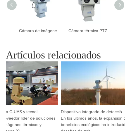
Cámara de imágenes térmicas PTZ de Sensor dual de larga distancia
Cámara térmica PTZ de larga distancia de día/noche de doble sensor PTZ
Artículos relacionados
Argustec destaca C-UAS y tecnología térmica de vanguardia en KL
Dispositivo integrado de detección y seguimiento HP-PRS: una visión panorámica para la protección de las aves
roveedor líder de soluciones
En los últimos años, la expansión de los
imágenes térmicas y
beneficios ecológicos ha introducido nu
rones (C-...
desafíos de gob...