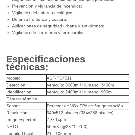
Prevención y vigilancia de incendios;
Vigilancia del entorno ecológico;
Defensa fronteriza y costera;
Aplicaciones de seguridad urbana y anti-drones;
Vigilancia de carreteras y ferrocarriles.
Especificaciones
técnicas:
Modelo
AGT-TC4511
Detección
Vehículo: 8600m / Humano: 3400m
Identificación
Vehículo: 2400m / Humano: 900m
Cámara térmica
Sensor
Detector de VOx FPA de 5ta generación
Resolución
640x512 píxeles (384x288 píxeles)
rango espectral
7,5~14μm
NETO
50 mK (@25 ℃ F1.0)
Longitud focal
21 - 105 mm