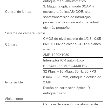
enfoque manual/automático
3. Máquina óptica: modo 3CAM y
Control de lentes
estructura óptica AS+DOE, alta
sobretransmisión de infrarrojos,
proceso de zoom sin enfoque virtual,
eje más pequeño.
Sistema de cámara visible
CMOS de nivel estrella de 1/2,8', 0,05
lux/0,01 lux en color a CCD en blanco
Cámara
y negro
2MP, 1920X1080
Interruptor ICR automático
H.264/H.265 MPEG4/MIPEG
32 Kbps ~ 16 Mbps, 60 Hz 30 FPS
8 mm ~ 320 mm, enfoque eléctrico de
lente visible
2 MP
Diseño de corrección óptica IR,
enfoque diurno
Alojamiento
Carcasa de aleación de aluminio de