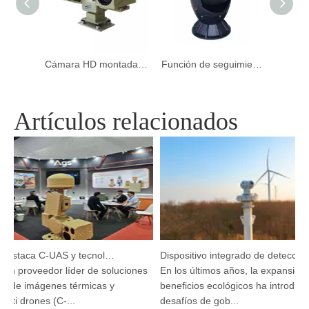
Visión nocturna Cámara montada en vehículo de largo alcance para automóvil
Cámara HD montada en vehículo de largo alcance para seguridad
Función de seguimiento automático impermeable VOX Electroóptico/infra rojo para la seguridad de la ciudad
Artículos relacionados
Argustec destaca C-UAS y tecnología térmica de vanguardia en KL
Dispositivo integrado de detección y seguimiento HP-PRS: una visión panorámica para la protección de las aves
n proveedor líder de soluciones
En los últimos años, la expansión de
de imágenes térmicas y
beneficios ecológicos ha introducid
ti drones (C-...
desafíos de gob...