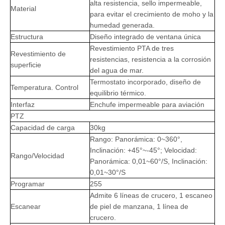
alta resistencia, sello impermeable,
Material
para evitar el crecimiento de moho y la
humedad generada.
Estructura
Diseño integrado de ventana única
Revestimiento PTA de tres
Revestimiento de
resistencias, resistencia a la corrosión
superficie
del agua de mar.
Termostato incorporado, diseño de
Temperatura. Control
equilibrio térmico.
Interfaz
Enchufe impermeable para aviación
PTZ
Capacidad de carga
30kg
Rango: Panorámica: 0~360°,
Inclinación: +45°~-45°; Velocidad:
Rango/Velocidad
Panorámica: 0,01~60°/S, Inclinación:
0,01~30°/S
Programar
255
Admite 6 líneas de crucero, 1 escaneo
Escanear
de piel de manzana, 1 línea de
crucero.