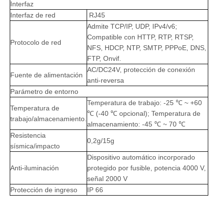
Interfaz
Interfaz de red
RJ45
Admite TCP/IP, UDP, IPv4/v6;
Compatible con HTTP, RTP, RTSP,
Protocolo de red
NFS, HDCP, NTP, SMTP, PPPoE, DNS,
FTP, Onvif.
AC/DC24V, protección de conexión
Fuente de alimentación
anti-reversa
Parámetro de entorno
Temperatura de trabajo: -25 ℃ ~ +60
Temperatura de
℃ (-40 ℃ opcional); Temperatura de
trabajo/almacenamiento.
almacenamiento: -45 ℃ ~ 70 ℃
Resistencia
0,2g/15g
sísmica/impacto
Dispositivo automático incorporado
Anti-iluminación
protegido por fusible, potencia 4000 V,
señal 2000 V
Protección de ingreso
IP 66