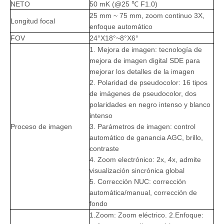
NETO
50 mK (@25 ℃ F1.0)
25 mm ~ 75 mm, zoom continuo 3X,
Longitud focal
enfoque automático
FOV
24°X18°~8°X6°
1. Mejora de imagen: tecnología de
mejora de imagen digital SDE para
mejorar los detalles de la imagen
2. Polaridad de pseudocolor: 16 tipos
de imágenes de pseudocolor, dos
polaridades en negro intenso y blanco
intenso
Proceso de imagen
3. Parámetros de imagen: control
automático de ganancia AGC, brillo,
contraste
4. Zoom electrónico: 2x, 4x, admite
visualización sincrónica global
5. Corrección NUC: corrección
automática/manual, corrección de
fondo
1.Zoom: Zoom eléctrico. 2.Enfoque: