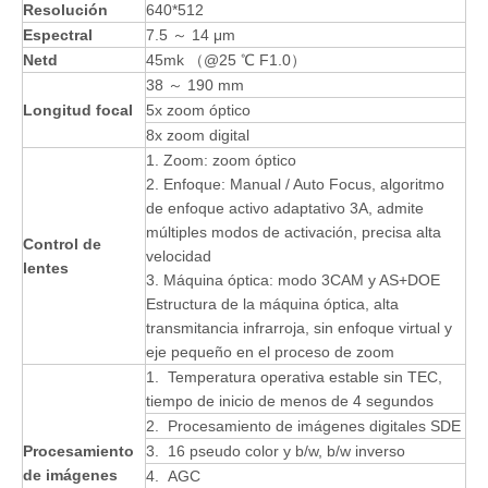
Resolución
640*512
Espectral
7.5 ～ 14 μm
Netd
45mk （@25 ℃ F1.0）
38 ～ 190 mm
Longitud focal
5x zoom óptico
8x zoom digital
1. Zoom: zoom óptico
2. Enfoque: Manual / Auto Focus, algoritmo
de enfoque activo adaptativo 3A, admite
múltiples modos de activación, precisa alta
Control de
velocidad
lentes
3. Máquina óptica: modo 3CAM y AS+DOE
Estructura de la máquina óptica, alta
transmitancia infrarroja, sin enfoque virtual y
eje pequeño en el proceso de zoom
1. Temperatura operativa estable sin TEC,
tiempo de inicio de menos de 4 segundos
2. Procesamiento de imágenes digitales SDE
Procesamiento
3. 16 pseudo color y b/w, b/w inverso
de imágenes
4. AGC