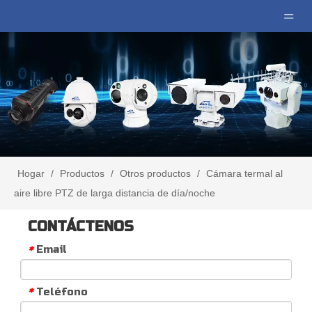
Hogar
/
Productos
/
Otros productos
/
Cámara termal al
aire libre PTZ de larga distancia de día/noche
CONTÁCTENOS
Email
*
Teléfono
*