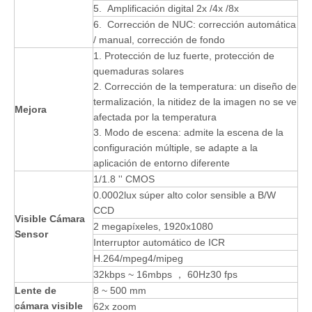
5. Amplificación digital 2x /4x /8x
6. Corrección de NUC: corrección automática
/ manual, corrección de fondo
1. Protección de luz fuerte, protección de
quemaduras solares
2. Corrección de la temperatura: un diseño de
termalización, la nitidez de la imagen no se ve
Mejora
afectada por la temperatura
3. Modo de escena: admite la escena de la
configuración múltiple, se adapte a la
aplicación de entorno diferente
1/1.8 '' CMOS
0.0002lux súper alto color sensible a B/W
CCD
Visible
Cámara
2 megapíxeles, 1920x1080
Sensor
Interruptor automático de ICR
H.264/mpeg4/mipeg
32kbps ~ 16mbps ， 60Hz30 fps
Lente de
8 ~ 500 mm
cámara visible
62x zoom