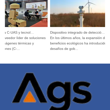
Argustec destaca C-UAS y tecnología térmica de vanguardia en KL
Dispositivo integrado de detección y seguimiento HP-PRS: una visión panorámica para la protección de las aves
oveedor líder de soluciones
En los últimos años, la expansión de los
mágenes térmicas y
beneficios ecológicos ha introducido nu
ones (C-...
desafíos de gob...