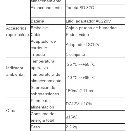
almacenamiento
Almacenamiento
Tarjeta SD 32G
Batería
Litio, adaptador AC220V,
Embalaje
Caja a prueba de humedad
Accesorios
(opcionales)
Cable
Poder, video
Adaptador de
Adaptador DC12V
corriente
Trípode
1 conjunto
Temperatura
-25 ℃ ～+55 ℃
operativa.
Indicador
ambiental
Temperatura de
-40 ℃ ～+65 ℃
almacenamiento
Supresión de
150m/s2 11ms
sobretensiones
Fuente de
DC12V ± 10%
alimentación
Otros
Consumo de
≤15W
energía total
Peso
2.2 kg