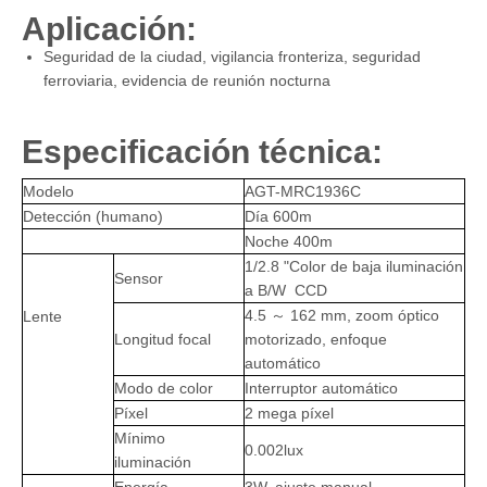
Aplicación:
Seguridad de la ciudad, vigilancia fronteriza, seguridad
ferroviaria, evidencia de reunión nocturna
Especificación técnica:
Modelo
AGT-MRC1936C
Detección (humano)
Día 600m
Noche 400m
1/2.8 "Color de baja iluminación
Sensor
a B/W CCD
4.5 ～ 162 mm, zoom óptico
Lente
Longitud focal
motorizado, enfoque
automático
Modo de color
Interruptor automático
Píxel
2 mega píxel
Mínimo
0.002lux
iluminación
Energía
3W, ajuste manual