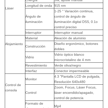
Longitud de onda
915 nm
Láser
1-25 ° Variación continua,
Ángulo de
control de ángulo de
iluminación
iluminación digital DSS, 0.1o
control preciso
Interruptor
Interruptor manual
Material
Aleación de aluminio
Diseño ergonómico, botones
Alojamiento
Construcción
dobles
Vidrio óptico blanco
Vidrio
microcristalino de 4 mm
Revestimiento
Verde oliva/negro
Interfaz
Conector impermeable
4.3 "Pantalla LCD de pulgada,
Monitor
Resolución 640x480
Control de
Zoom, Focus, Láser Focus,
consola
Control
láser encendido/apagado,
control de potencia
Formato de
Mp4