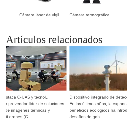
Cámara de visión nocturna láser infrarroja portátil para al aire libre
Cámara láser de vigilancia portátil con visión nocturna para exteriores
Cámara termográfica portátil de mano para visión nocturna
Artículos relacionados
Argustec destaca C-UAS y tecnología térmica de vanguardia en KL
Dispositivo integrado de detección y seguimiento HP-PRS: una visión panorámica para la protección de las aves
un proveedor líder de soluciones
En los últimos años, la expansión d
 de imágenes térmicas y
beneficios ecológicos ha introduci
ti drones (C-...
desafíos de gob...