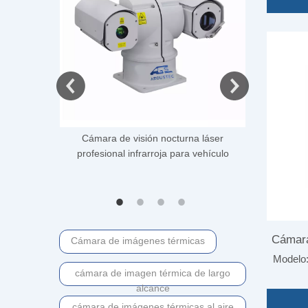
Cámara de visión nocturna láser
Cámara 
profesional infrarroja para vehículo
multiespect
contra ince
Cámara
Cámara de imágenes térmicas
Modelo
rada
cámara de imagen térmica de largo
alcance
cámara de imágenes térmicas al aire