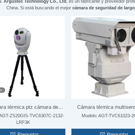
a.
Argustec Technology Co., Ltd.
es un fabricante y proveedor prof
China. Si está buscando el mejor
cámara de seguridad de largo
eo
ra térmica ptz cámara de
Cámara térmica multisen
AGT-ZS20GIS-TVC6307C-2132-
Modelo:
AGT-TVC61023-2
térmica larga distancia para
largo alcance
LRF3K
miento automático Cámara
Preguntar
Preguntar