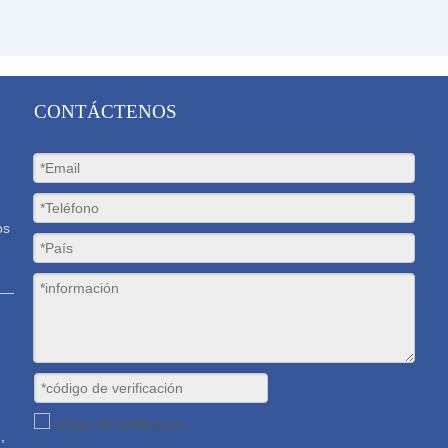
»
CONTÁCTENOS
os
,