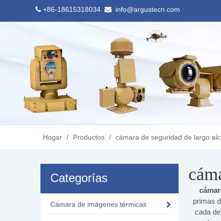
+86-18615318034
info@argustecn.com


Hogar
/
Productos
/
cámara de seguridad de largo al
cáma
Categorías
cámara
primas d
Cámara de imágenes térmicas
cada de