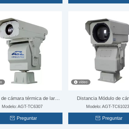
eo
vídeo
 de cámara térmica de largo
Distancia Módulo de cá
Modelo:
AGT-TC6307
Modelo:
AGT-TC6102
e profesional infrarrojo para
infrarroja térmica de alta v
vigilancia fronteriza
Preguntar
para vigilancia de bo
Preguntar