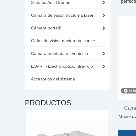
perfect
Sistema Anti-Drones
Cámara de visión nocturna láser
Cámara portatil
Gafas de visión nocturna/alcance
Cámara montada en vehículo
EO/IR （Electro-óptico/infra-rojo）
Accesorios del sistema
víd
PRODUCTOS
Cáma
nal de largo
Modelo:
imagen 
AV
segui