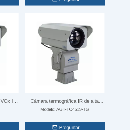
d a
Cámara termográfica profesional de largo
ías
alcance para Anti-UAV
 VOx IR
Cámara termográfica IR de alta
Modelo:
AGT-TC4519-TG
ección de
velocidad para exteriores para
inspección de edificios
Preguntar