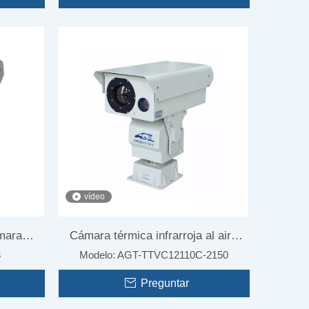
vídeo
mara
Cámara térmica infrarroja al aire
3
Modelo:
AGT-TTVC12110C-2150
elocidad
libre industrial para la inspección del
rde
edificio
Preguntar