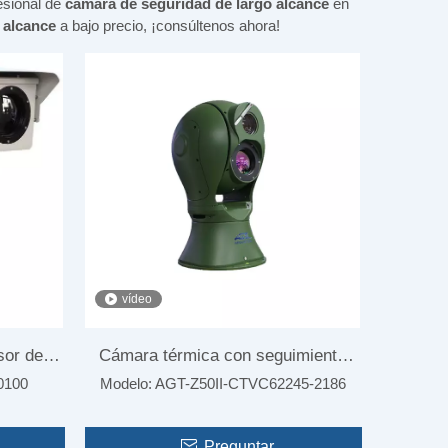
esional de
cámara de seguridad de largo alcance
en
 alcance
a bajo precio, ¡consúltenos ahora!
vídeo
sor de
Cámara térmica con seguimiento
Cámara de visió
0100
Modelo:
AGT-Z50II-CTVC62245-2186
PTZ automático y giroestabilizada
profesional infrar
Preguntar