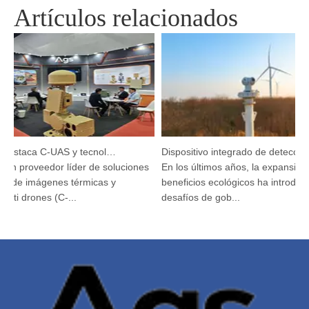
Artículos relacionados
Argustec destaca C-UAS y tecnología térmica de vanguardia en KL
Dispositivo integrado de detección y seguimiento HP-PRS: una visión panorámica para la protección de las aves
un proveedor líder de soluciones
En los últimos años, la expansión d
 de imágenes térmicas y
beneficios ecológicos ha introduci
nti drones (C-...
desafíos de gob...