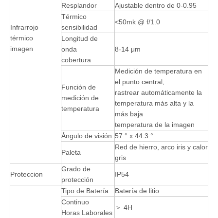
Resplandor
Ajustable dentro de 0-0.95
Térmico
<50mk @ f/1.0
Infrarrojo
sensibilidad
térmico
Longitud de
imagen
onda
8-14 μm
cobertura
Medición de temperatura en
el punto central;
Función de
rastrear automáticamente la
medición de
temperatura más alta y la
temperatura
más baja
temperatura de la imagen
Ángulo de visión
57 ° x 44.3 °
Red de hierro, arco iris y calor
Paleta
gris
Grado de
Proteccion
IP54
protección
Tipo de Batería
Batería de litio
Continuo
＞ 4H
Horas Laborales