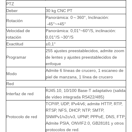
PTZ
Deber
30 kg CNC PT
Panorámica: 0～360°, Inclinación:
Rotación
-45°~+45°
Velocidad de
Panorámica: 0,01°~60°/S, inclinación:
rotación
0,01°/S ~30°/S
Exactitud
±0,1°
255 ajustes preestablecidos, admite zoom
Programar
de lentes y ajustes preestablecidos de
enfoque
Admite 6 líneas de crucero, 1 escaneo de
Modo
piel de manzana, 1 línea de crucero
Red
RJ45.10, 10/100 Base-T adaptativo (salida
Interfaz de red
de vídeo integrada RS422/485)
TCP/IP, UDP, IPv4/v6; admite HTTP, RTP,
RTSP, NFS, DHCP, NTP, SMTP,
Protocolo de red
SNMPv1/v2c/v3, UPNP, PPPoE, DNS, FTP;
Admite PSIA, ONVIF2.0, GB28181 y otros
protocolos de red.