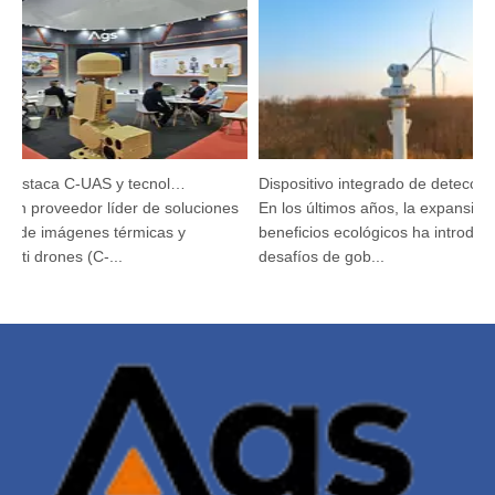
Argustec destaca C-UAS y tecnología térmica de vanguardia en KL
Dispositivo integrado de detección y seguimiento HP-PRS: una visión panorámica para la protección de las aves
un proveedor líder de soluciones
En los últimos años, la expansión de
de imágenes térmicas y
beneficios ecológicos ha introducid
ti drones (C-...
desafíos de gob...