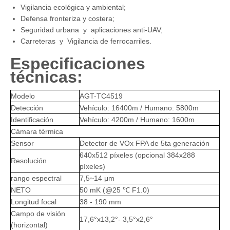
Vigilancia ecológica y ambiental;
Defensa fronteriza y costera;
Seguridad urbana y aplicaciones anti-UAV;
Carreteras y Vigilancia de ferrocarriles.
Especificaciones
técnicas:
Modelo
AGT-TC4519
Detección
Vehículo: 16400m / Humano: 5800m
Identificación
Vehículo: 4200m / Humano: 1600m
Cámara térmica
Sensor
Detector de VOx FPA de 5ta generación
640x512 píxeles (opcional 384x288
Resolución
píxeles)
rango espectral
7,5~14 μm
NETO
50 mK (@25 ℃ F1.0)
Longitud focal
38 - 190 mm
Campo de visión
17,6°x13,2°- 3,5°x2,6°
(horizontal)