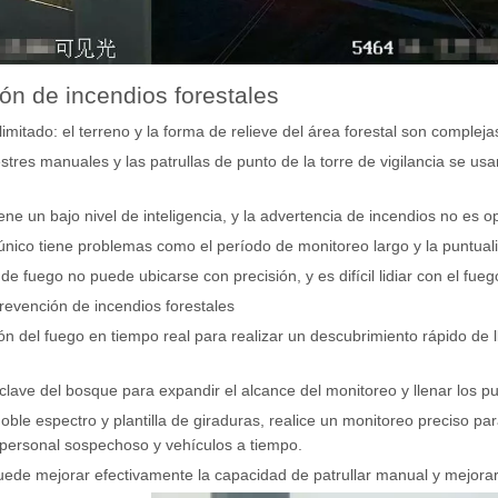
ón de incendios forestales
itado: el terreno y la forma de relieve del área forestal son complejas, 
estres manuales y las patrullas de punto de la torre de vigilancia se us
 tiene un bajo nivel de inteligencia, y la advertencia de incendios no es o
nico tiene problemas como el período de monitoreo largo y la puntuali
de fuego no puede ubicarse con precisión, y es difícil lidiar con el fu
revención de incendios forestales
ción del fuego en tiempo real para realizar un descubrimiento rápido de
 clave del bosque para expandir el alcance del monitoreo y llenar los 
ble espectro y plantilla de giraduras, realice un monitoreo preciso pa
personal sospechoso y vehículos a tiempo.
uede mejorar efectivamente la capacidad de patrullar manual y mejorar 