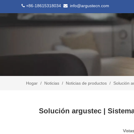
+86-18615318034
info@argustecn.com


Hogar
/
Noticias
/
Noticias de productos
/
Solución a
Solución argustec | Sistem
Vistas