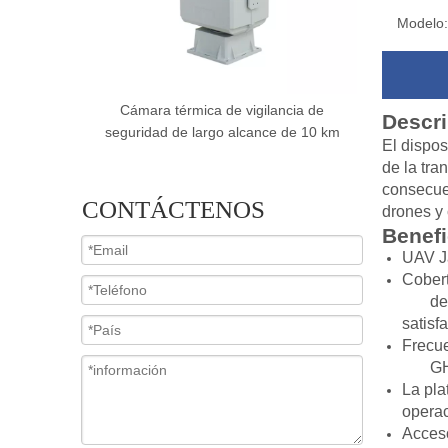
Modelo:
ncia de
Cámara de imágenes térmicas PTZ
Cámara de i
Descri
 de 10 km
impermeables para la acuicultura
de la
El dispos
de la tra
consecuen
CONTÁCTENOS
drones y 
Benefi
UAV Ja
Cobert
de
satisf
Frecue
G
La pla
opera
Acceso