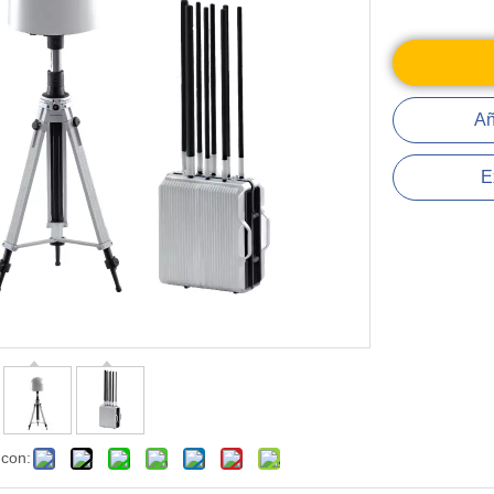
Añ
E
 con: