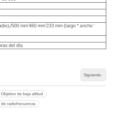
adio),/500 mm'460 mm'233 mm (largo * ancho '
oras del día
Siguiente:
Objetivo de baja altitud
 de radiofrecuencia