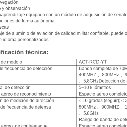
vegación.
 y observación
oaprendizaje equipado con un módulo de adquisición de señale
nciones de forma autónoma
tecas
je de aluminio de aviación de calidad militar confiable, puede o
e idioma personalizados
ficación técnica:
 de modelo
AGT-RCD-YT
e frecuencia de detección
Banda completa de 7
400MHZ
、
800MHz
、
、
5,8GHzDetección de 
ia de detección
5~10 kilómetros
 aéreo de reconocimiento
Espacio aéreo completo
ón de medición de dirección
≤ 10 grados (seguir); ≤ 3
de frecuencia de defensa
800MHz
、
900MHZ
、
、
5.8GHz
Rango de banda de de
 aéreo de contraataque
Espacio aéreo completo