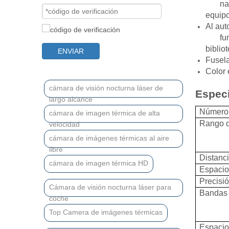
na
equipo
Al aut
fu
biblio
ENVIAR
Fusela
Color 
cámara de visión nocturna láser de
Especi
largo alcance
Número
cámara de imagen térmica de alta
Rango d
velocidad
cámara de imágenes térmicas al aire
libre
Distanc
cámara de imagen térmica HD
Espacio
Precisi
Cámara de visión nocturna láser para
Bandas 
coche
Top Camera de imágenes térmicas
Espacio