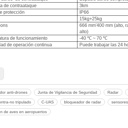
ia de contraataque
3km
e protección
IP66
15kg+25kg
ions
666 mm'400 mm (alto, r
alto)
tura de funcionamiento
-40 ℃ ~ 70 ℃
ad de operación continua
Puede trabajar las 24 h
:
dor anti-drones
Junta de Vigilancia de Seguridad
Radar
ntra-no tripulado
C-UAS
bloqueador de radar
sensores
ón de aves en aeropuertos