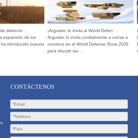
Dispositivo integrado de detección y seguimiento HP-PRS: una visión panorámica para la protección de las aves
¡Argustec te invita al World Defense Show 2026!
expansión de los
Argustec lo invita cordialmente a unirse a
La 
a introducido nuevos
nosotros en el World Defense Show 2026
D&S
para discutir las ...
cel
CONTÁCTENOS
os