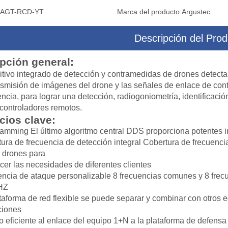
AGT-RCD-YT
Marca del producto:
Argustec
Descripción del Prod
mágenes térmicas infrarrojas
IR Cámara de imágenes térmicas de a
pción general:
rgo alcance para tráfico
velocidad para acuicultura
itivo integrado de detección y contramedidas de drones detecta, 
nsmisión de imágenes del drone y las señales de enlace de contr
cia, para lograr una detección, radiogoniometría, identificación
controladores remotos.
cios clave:
mming El último algoritmo central DDS proporciona potentes i
ura de frecuencia de detección integral Cobertura de frecuen
 drones para
acer las necesidades de diferentes clientes
ncia de ataque personalizable 8 frecuencias comunes y 8 fre
HZ
taforma de red flexible se puede separar y combinar con otros 
ciones
 eficiente al enlace del equipo 1+N a la plataforma de defensa d