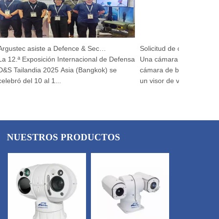
Argustec asiste a Defence & Security 2025
12.ª Exposición Internacional de Defensa
Una cámara de visión noctu
 Tailandia 2025 Asia (Bangkok) se
cámara de belleza que simul
ebró del 10 al 1...
un visor de visión no...
NUESTROS PRODUCTOS
CONTÁCTENOS
×
Email
*