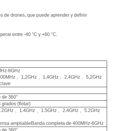
s de drones, que puede aprender y definir
perar entre -40 °C y +60 °C.
0MHz-6GHz
900MHz
、
1,2GHz
、
1,4GHz
、
2,4GHz
、
5,2GHz
clave
 de 360°
 grados (flotar)
1.2GHz
、
1.4GHz
、
1.5GHz
、
2.4GHz
、
5.2GHz
fensa ampliableBanda completa de 400MHz-6GHz
 de 360°