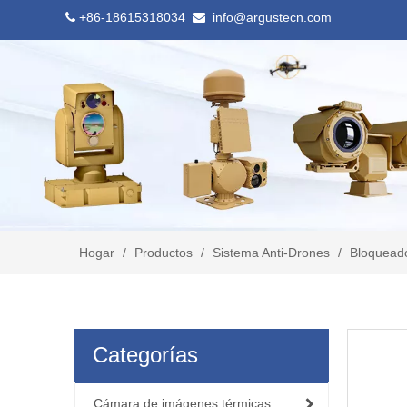
+86-18615318034
info@argustecn.com


Hogar
/
Productos
/
Sistema Anti-Drones
/
Bloqueado
Categorías
Cámara de imágenes térmicas