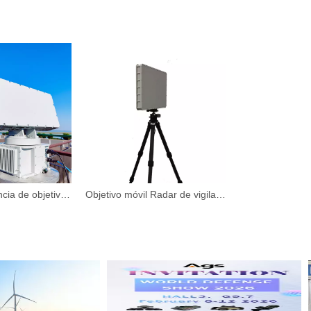
Radar de vigilancia de objetivos de baja altitud para disuasión de aves en aeropuertos
Objetivo móvil Radar de vigilancia Disuasión de aves en aeropuertos