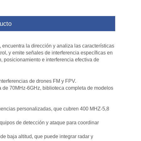
ucto
lta
Cámara de imágenes térmicas al aire libre
Cámara de imá
HD para vigilancia fronteriza
profesionales al aire
encuentra la dirección y analiza las características
front
ol, y emite señales de interferencia específicas en
, posicionamiento e interferencia efectiva de
nterferencias de drones FM y FPV.
cia de 70MHz-6GHz, biblioteca completa de modelos
cuencias personalizadas, que cubren 400 MHZ-5,8
equipos de detección y ataque para coordinar
e baja altitud, que puede integrar radar y