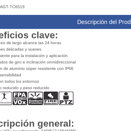
AGT-TC6519
Descripción del Prod
mágenes térmicas infrarrojas
ficios clave:
IR Cámara de imágenes térmicas de a
rgo alcance para tráfico
velocidad para acuicultura
eo de largo alcance las 24 horas.
es delicadas y suaves.
ente para la instalación y aplicación.
dos de giro e inclinación omnidireccional
n de aluminio súper resistente con IP66
ensibilidad
en todos los entornos
 reducido y peso reducido
ripción general: