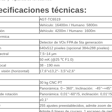
cificaciones técnicas:
AGT-TC6519
Vehículo: 16400m / Humano: 5800m
ción
Vehículo: 4200m / Humano: 1600m
érmica
Detector de VOx FPA de 5ta generación
n
640x512 píxeles (opcional 384x288 píxeles)
ectral
7,5~14 μm
50 mK (@25 ℃ F1.0)
ocal
38 - 190 mm
isión (horizontal)
17,6°x13,2°- 3,5°x2,6°
30 kg CNC PT
Panorámica: 0～360°, Inclinación: -45°~+45°
de rotación
Panorámica: 0,01°~60°/S, inclinación: 0,01°/S
±0,1°
r
255 ajustes preestablecidos, admite zoom de 
Admite 6 líneas de crucero, 1 escaneo de pie