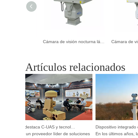
Video Cámara de imágenes térmicas de alta velocidad para inspecciones eléctricas
Cámara de visión nocturna láser de largo alcance infrarroja para Harbor Cámara para acuicultura
Artículos relacionados
Argustec destaca C-UAS y tecnología térmica de vanguardia en KL
Argustec, un proveedor líder de soluciones
En los últimos años, la e