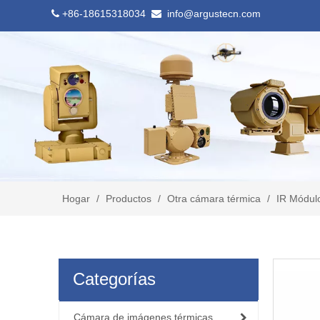
+86-18615318034
info@argustecn.com


Hogar
/
Productos
/
Otra cámara térmica
/
IR Módulo
Categorías
Cámara de imágenes térmicas