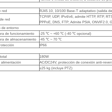
e red
RJ45.10, 10/100 Base-T adaptativo (salida d
TCP/IP, UDP, IPv4/v6; admite HTTP, RTP, R
 de red
PPPoE, DNS, FTP; Admite PSIA, ONVIF2.0, GB
 de entorno
ra de funcionamiento
-25 ℃ ~ +60 ℃ (-40 ℃ opcional)
ura de almacenamiento
-45 ℃ ~ 70 ℃
rotección
IP66
otal
180W
 alimentación
AC/DC24V, protección de conexión anti-rever
≤25 kg (incluye PTZ)