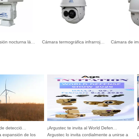
Cámara de visión nocturna láser infrarroja de largo alcance para puerto Cámara para acuicultura
Cámara termográfica infrarroja de alta velocidad para aeropuerto Cámara para piscifactorías
Dispositivo integrado de detección y seguimiento HP-PRS: una visión panorámica para la protección de las aves
¡Argustec te invita al World Defense Show 2026!
xpansión de los
Argustec lo invita cordialmente a unirse a
La 1