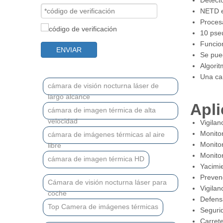
Detect
NETD e
Procesa
10 pseu
Funcion
ENVIAR
Se pue
Algorit
Una car
cámara de visión nocturna láser de
largo alcance
Apli
cámara de imagen térmica de alta
velocidad
Vigilan
Monito
cámara de imágenes térmicas al aire
Monito
libre
Monitor
cámara de imagen térmica HD
Yacimie
Prevenc
Cámara de visión nocturna láser para
Vigilan
coche
Defensa
Top Camera de imágenes térmicas
Seguri
Carrete