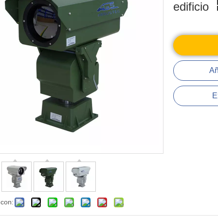
edificio
Añ
E
 con: