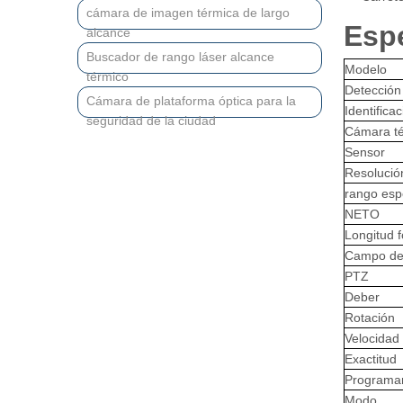
cámara de imagen térmica de largo
Espe
alcance
Buscador de rango láser alcance
Modelo
térmico
Detección
Cámara de plataforma óptica para la
Identifica
seguridad de la ciudad
Cámara t
Sensor
Resolució
rango esp
NETO
Longitud f
Campo de v
PTZ
Deber
Rotación
Velocidad 
Exactitud
Programa
Modo