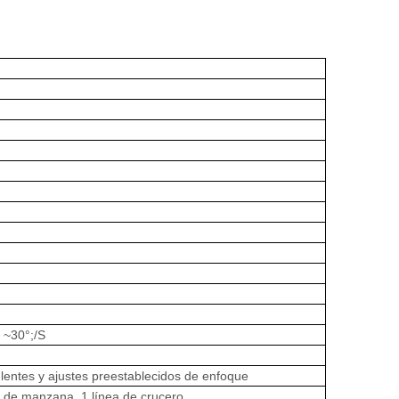
 ~30°;/S
lentes y ajustes preestablecidos de enfoque
l de manzana, 1 línea de crucero