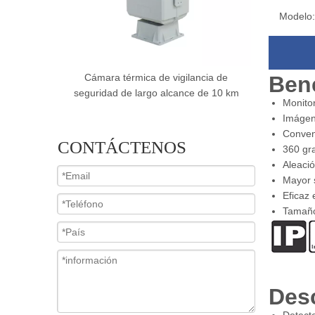
Modelo:
ncia de
Cámara de imágenes térmicas PTZ
Cámara de i
Bene
 de 10 km
impermeables para la acuicultura
de la
Monitor
Imágen
Conveni
CONTÁCTENOS
360 gra
Aleació
Mayor s
Eficaz 
Tamaño
Desc