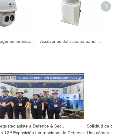
Cámara de imágenes térmicas de alta velocidad a largo plazo para el aeropuerto
Accesorios del sistema panorámico de 360 ​​° Panorámico infrarrojo
Argustec asiste a Defence & Security 2025
2.ª Exposición Internacional de Defensa
Una cámara de visión noctur