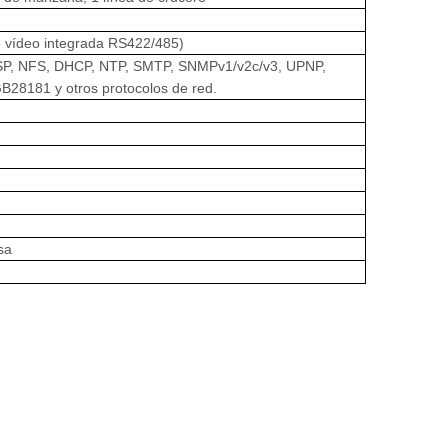
e vídeo integrada RS422/485)
TSP, NFS, DHCP, NTP, SMTP, SNMPv1/v2c/v3, UPNP,
28181 y otros protocolos de red.
sa