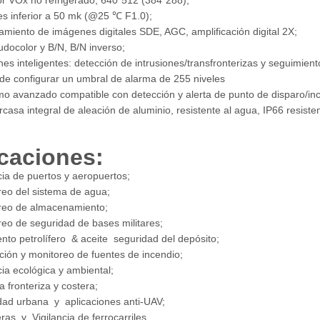
or VOx no refrigerado, 640*512 (384*288);
s inferior a 50 mk (@25 ℃ F1.0);
miento de imágenes digitales SDE, AGC, amplificación digital 2X;
docolor y B/N, B/N inverso;
es inteligentes: detección de intrusiones/transfronterizas y seguimient
de configurar un umbral de alarma de 255 niveles
mo avanzado compatible con detección y alerta de punto de disparo/in
casa integral de aleación de aluminio, resistente al agua, IP66 resisten
caciones:
cia de puertos y aeropuertos;
reo del sistema de agua;
reo de almacenamiento;
eo de seguridad de bases militares;
nto petrolífero & aceite seguridad del depósito;
ión y monitoreo de fuentes de incendio;
cia ecológica y ambiental;
 fronteriza y costera;
dad urbana y aplicaciones anti-UAV;
ras y Vigilancia de ferrocarriles.