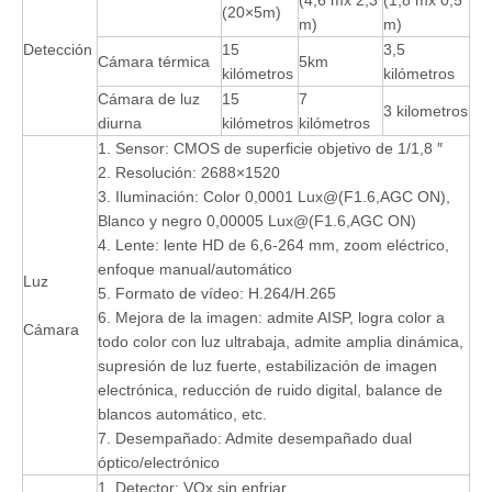
(20×5m)
m)
m)
Detección
15
3,5
Cámara térmica
5km
kilómetros
kilómetros
Cámara de luz
15
7
3 kilometros
diurna
kilómetros
kilómetros
1. Sensor: CMOS de superficie objetivo de 1/1,8 ″
2. Resolución: 2688×1520
3. Iluminación: Color 0,0001 Lux@(F1.6,AGC ON),
Blanco y negro 0,00005 Lux@(F1.6,AGC ON)
4. Lente: lente HD de 6,6-264 mm, zoom eléctrico,
enfoque manual/automático
Luz
5. Formato de vídeo: H.264/H.265
6. Mejora de la imagen: admite AISP, logra color a
Cámara
todo color con luz ultrabaja, admite amplia dinámica,
supresión de luz fuerte, estabilización de imagen
electrónica, reducción de ruido digital, balance de
blancos automático, etc.
7. Desempañado: Admite desempañado dual
óptico/electrónico
1. Detector: VOx sin enfriar