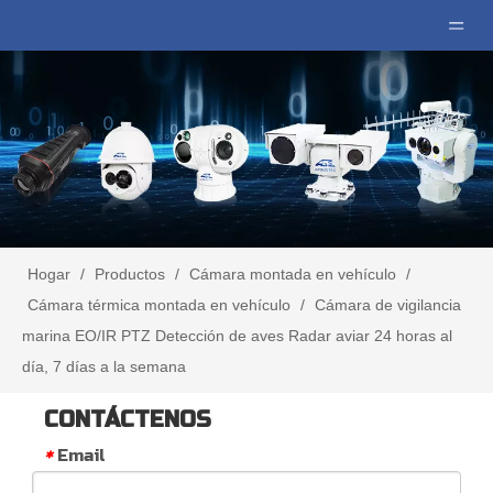
Hogar
/
Productos
/
Cámara montada en vehículo
/
Cámara térmica montada en vehículo
/
Cámara de vigilancia
marina EO/IR PTZ Detección de aves Radar aviar 24 horas al
día, 7 días a la semana
CONTÁCTENOS
Email
*