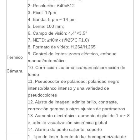
2. Resolución: 640×512
3. Píxel: 12μm
4. Banda: 8 μm ~ 14 μm
5. Lente: 100 mm;
6. Campo de visión: 4,4°×3,5°
7. NETD: ≤40mk (@25℃ F1.0)
8. Formato de vídeo: H.264/H.265
9. Control de lentes: zoom eléctrico, enfoque
Térmico
manual/automático
10. Corrección: automática/manual/corrección de
Cámara
fondo
11. Pseudocolor de polaridad: polaridad negro
intenso/blanco intenso y una variedad de
pseudocolores
12. Ajuste de imagen: admite brillo, contraste,
corrección gamma y otros ajustes de parámetros
13. Aumento electrónico: aumento digital de 1 × ~ 8
×, admite visualización sincrónica global
14. Alarma de punto caliente: soporte
1. Tipo de láser: fuente de luz homogeneizada de