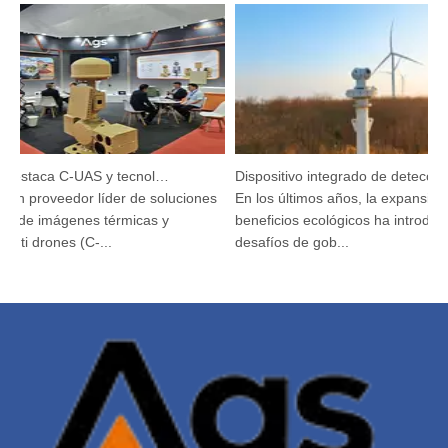
Argustec destaca C-UAS y tecnología térmica de vanguardia en KL
Dispositivo integrado de detección y seguimiento HP-PRS: una visión panorámica para la protección de las aves
un proveedor líder de soluciones
En los últimos años, la expansión de
de imágenes térmicas y
beneficios ecológicos ha introducid
ti drones (C-...
desafíos de gob...