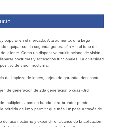
ucto
lta
Cámara de imágenes térmicas al aire libre
Cámara de imá
HD para vigilancia fronteriza
profesionales al aire
uy popular en el mercado. Alta aumento: una larga
front
puede equipar con la segunda generación + o el tubo de
el cliente. Como un dispositivo multifuncional de visión
isparar nocturnas y accesorios funcionales. La diversidad
ositivo de visión nocturna.
la de limpieza de lentes, tarjeta de garantía, desecante
magen de generación de 2da generación o cuasi-3rd
n de múltiples capas de banda ultra-broader puede
r la pérdida de luz y permitir que más luz pase a través de
o del uso nocturno y expandir el alcance de la aplicación