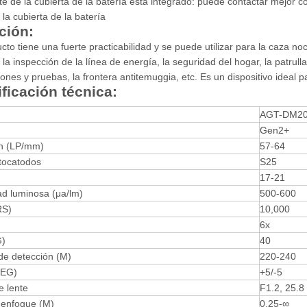
rte de la cubierta de la batería está integrado: puede contactar mejor co
r la cubierta de la batería
ción:
cto tiene una fuerte practicabilidad y se puede utilizar para la caza no
, la inspección de la línea de energía, la seguridad del hogar, la patrul
iones y pruebas, la frontera antitemuggia, etc. Es un dispositivo ideal par
ficación técnica:
AGT-DM2
Gen2+
n (LP/mm)
57-64
otocatodos
S25
17-21
ad luminosa (μа/lm)
500-600
RS)
10,000
6x
)
40
de detección (M)
220-240
DEG)
+5/-5
e lente
F1.2, 25.
enfoque (M)
0.25-∞