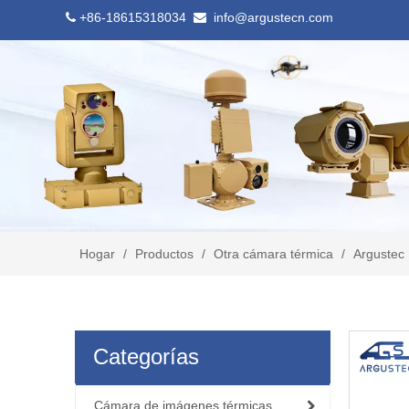
+86-18615318034
info@argustecn.com


Hogar
/
Productos
/
Otra cámara térmica
/
Argustec 
Categorías
Cámara de imágenes térmicas