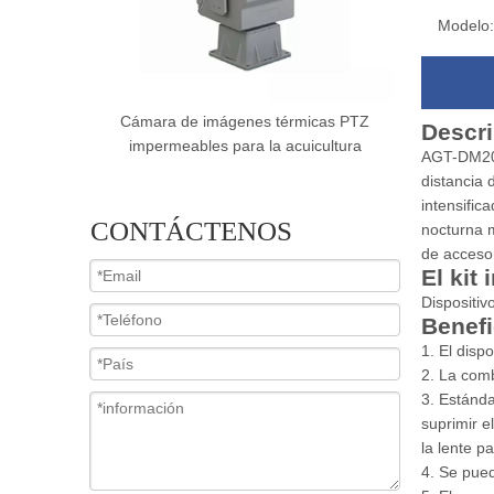
Modelo:
ncia de
Cámara de imágenes térmicas PTZ
Cámara de i
Descri
 de 10 km
impermeables para la acuicultura
de la
AGT-DM201
distancia 
intensific
CONTÁCTENOS
nocturna m
de accesor
El kit 
Dispositiv
Benefi
1. El disp
2. La comb
3. Estánda
suprimir e
la lente p
4. Se pued