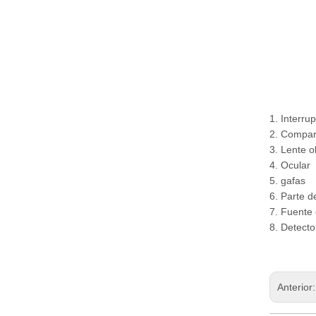
1. Interru
2. Compart
3. Lente o
4. Ocular
5. gafas
6. Parte d
7. Fuente d
8. Detect
Anterior