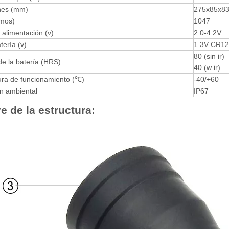
nes (mm)
275x85x8
amos)
1047
 alimentación (v)
2.0-4.2V
tería (v)
1 3V CR123
80 (sin ir)
de la batería (HRS)
40 (w ir)
ra de funcionamiento (℃)
-40/+60
ón ambiental
IP67
 de la estructura: