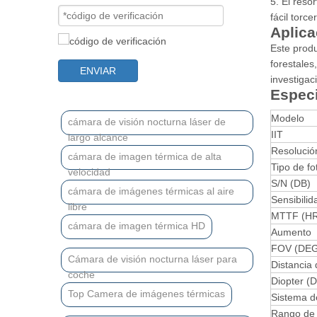
5. El reso
fácil torce
Aplica
Este produ
forestales
ENVIAR
investigac
Especi
Modelo
cámara de visión nocturna láser de
IIT
largo alcance
Resolució
cámara de imagen térmica de alta
Tipo de f
velocidad
S/N (DB)
cámara de imágenes térmicas al aire
Sensibilid
libre
MTTF (H
cámara de imagen térmica HD
Aumento
FOV (DEG
Cámara de visión nocturna láser para
Distancia 
coche
Diopter (
Top Camera de imágenes térmicas
Sistema d
Rango de 