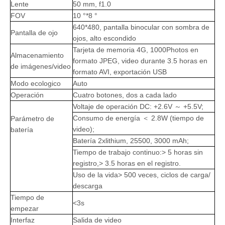
Lente
50 mm, f1.0
FOV
10 °*8 °
640*480, pantalla binocular con sombra de
Pantalla de ojo
ojos, alto escondido
Tarjeta de memoria 4G, 1000Photos en
Almacenamiento
formato JPEG, video durante 3.5 horas en
de imágenes/video
formato AVI, exportación USB
Modo ecologico
Auto
Operación
Cuatro botones, dos a cada lado
Voltaje de operación DC: +2.6V ～ +5.5V;
Consumo de energía ＜ 2.8W (tiempo de
Parámetro de
video);
batería
Batería 2xlithium, 25500, 3000 mAh;
Tiempo de trabajo continuo:> 5 horas sin
registro,> 3.5 horas en el registro.
Uso de la vida> 500 veces, ciclos de carga/
descarga
Tiempo de
<3s
empezar
Interfaz
Salida de video