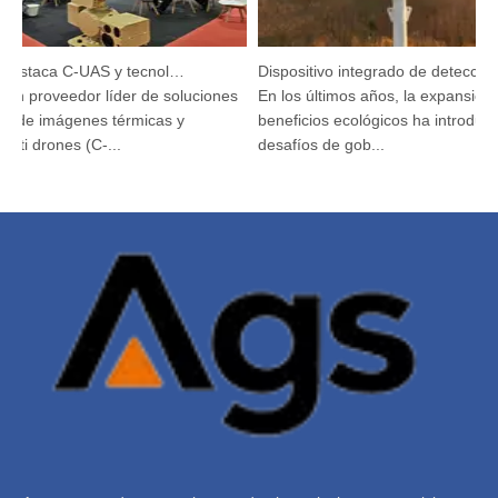
Argustec destaca C-UAS y tecnología térmica de vanguardia en KL
Dispositivo integrado de detección y seguimiento HP-PRS: una visión panorámica para la protección de las aves
un proveedor líder de soluciones
En los últimos años, la expansión de
de imágenes térmicas y
beneficios ecológicos ha introducid
ti drones (C-...
desafíos de gob...