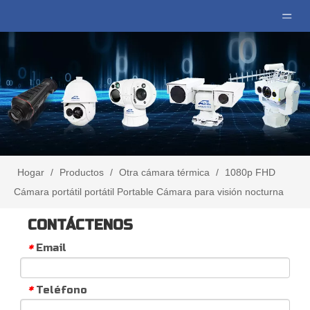
Hogar
/
Productos
/
Otra cámara térmica
/
1080p FHD
Cámara portátil portátil Portable Cámara para visión nocturna
CONTÁCTENOS
Email
*
Teléfono
*